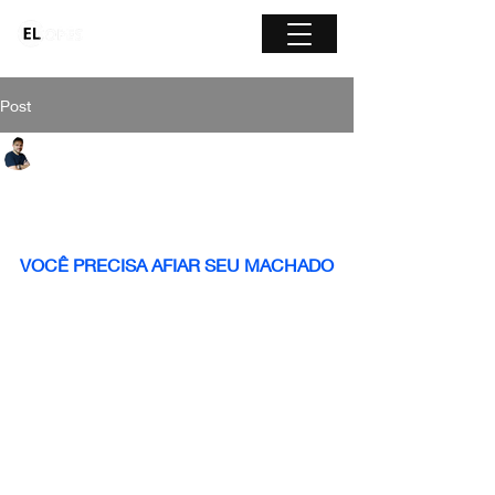
Post
Everton Lopes
2 min read
⬇️ESSA PARÁBOLA VAI
MUDAR SUA VISÃO!
VOCÊ PRECISA AFIAR SEU MACHADO