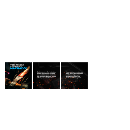
superar os seus desafios emocionais e 
espirituais, a mudança não acontece 
do dia para a noite.
 10: Vamos afiar o machado? 
Compartilhe esse post com um amigo 
que precisa saber disso.